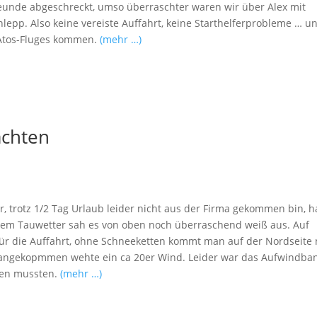
freunde abgeschreckt, umso überraschter waren wir über Alex mit
lepp. Also keine vereiste Auffahrt, keine Starthelferprobleme … u
 Atos-Fluges kommen.
(mehr …)
achten
trotz 1/2 Tag Urlaub leider nicht aus der Firma gekommen bin, h
 dem Tauwetter sah es von oben noch überraschend weiß aus. Auf
ür die Auffahrt, ohne Schneeketten kommt man auf der Nordseite 
n angekopmmen wehte ein ca 20er Wind. Leider war das Aufwindba
den mussten.
(mehr …)