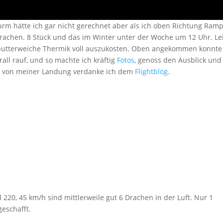
urm hätte ich gar nicht gerechnet aber als ich oben Richtung Ram
 Drachen. 8 Stück und das im Winter unter der Woche um 12 Uhr. Le
ie butterweiche Thermik voll auszukosten. Oben angekommen konnte
all rauf, und so machte ich kräftig
Fotos
, genoss den Ausblick und
eo von meiner Landung verdanke ich dem
Flightblog
.
220, 45 km/h sind mittlerweile gut 6 Drachen in der Luft. Nur 1
geschafft.