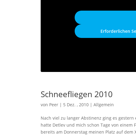
Erforderlichen S
Schneefliegen 2010
von
Peer
|
5 Dez. , 2010
|
Allgemein
Nach viel zu langer Abstinenz ging es gestern
hatte Detlev und mich schon Tage von einem F
bereits am Donnerstag meinen Platz auf dem 