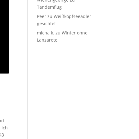
Tandemflug
Peer
zu
Weißkopfseeadler
gesichtet
micha k.
zu
Winter ohne
Lanzarote
nd
 ich
43