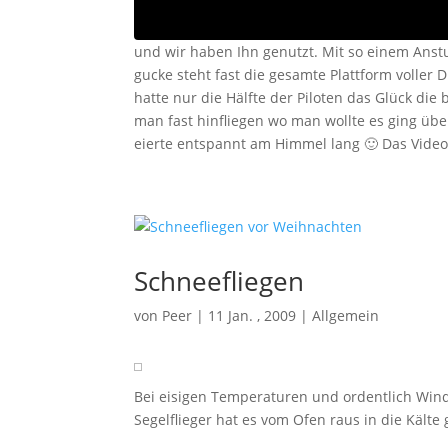
und wir haben Ihn genutzt. Mit so einem Anst
gucke steht fast die gesamte Plattform voller
hatte nur die Hälfte der Piloten das Glück d
man fast hinfliegen wo man wollte es ging über
eierte entspannt am Himmel lang 🙂 Das Vid
Schneefliegen
von
Peer
|
11 Jan. , 2009
|
Allgemein
Bei eisigen Temperaturen und ordentlich Wind 
Segelflieger hat es vom Ofen raus in die Kälte 