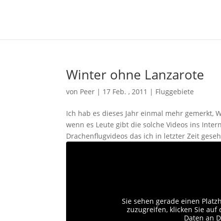
Winter ohne Lanzarote
von
Peer
|
17 Feb. , 2011
|
Fluggebiete
Ich hab es dieses Jahr einmal mehr gemerkt, Wi
wenn es Leute gibt die solche Videos ins Inter
Drachenflugvideos das ich in letzter Zeit gesehe
Sie sehen gerade einen Platz
zuzugreifen, klicken Sie auf 
Daten an D