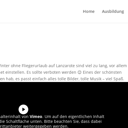
Home
Ausbildung
nter ohne Fliegerurlaub auf Lanzarote sind viel zu lang, vor allem
net einstellen. Es sollte verboten werden 😉 Eines der schönsten
n hab, es passt einfach alles tolle Bilder, tolle Musik – viel Spaß.
halterinhalt von
Vimeo
. Um auf den eigentlichen Inhalt
die Schaltfläche unten. Bitte beachten Sie, dass dabei
rittanbieter weitergegeben werden.